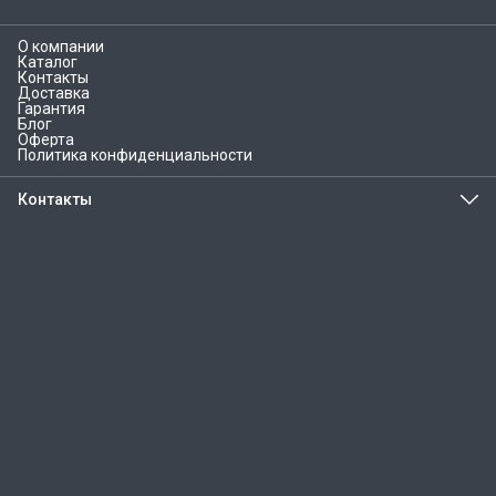
минут без сервиса.
О компании
Каталог
Контакты
Доставка
Гарантия
Блог
Оферта
Политика конфиденциальности
Контакты
Адрес
г.Курган, ул. Кравченко, 55
Телефон
8 (800) 777-82-50
Эл. почта
info@homiko.ru