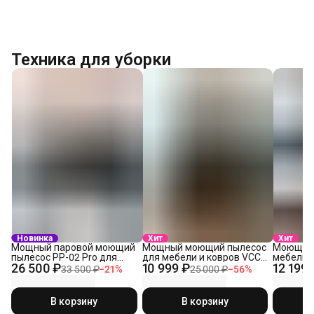
Техника для уборки
Новинка
Хит
Хит
Мощный паровой моющий
Мощный моющий пылесос
Моющий 
пылесос PP-02 Pro для
для мебели и ковров VCC-
мебели 
26 500 ₽
10 999 ₽
12 199 
химчистки мебели, авто,
04 Ultra
пароочи
33 500 ₽
−
21
%
25 000 ₽
−
56
%
ковров
В корзину
В корзину