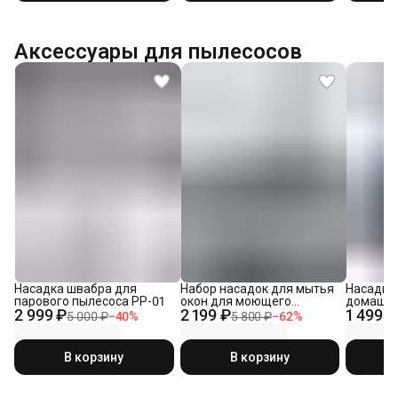
Аксессуары для пылесосов
Насадка швабра для
Набор насадок для мытья
Насадка 
парового пылесоса PP-01
окон для моющего
домашни
2 999 ₽
2 199 ₽
1 499 ₽
пылесоса
5 000 ₽
−
40
%
5 800 ₽
−
62
%
В корзину
В корзину