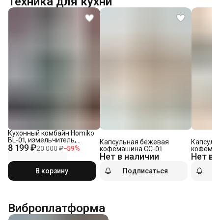
Техника для кухни
Кухонный комбайн Homiko
BL-01, измельчитель,
Капсульная бежевая
Капсуль
8 199 ₽
блендер погружной
20 000 ₽
−
59
%
кофемашина CC-01
кофемаш
мощный, блендер для
Нет в наличии
Нет в 
смузи, 1600 Вт, 14 в 1
В корзину
Подписаться
П
Виброплатформа