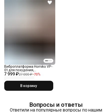
Виброплатформа Homiko VP-
01 для похудения,
7 999 ₽
вибротренажер кардио,
27 000 ₽
−
70
%
нагрузка до 150 кг
В корзину
Вопросы и ответы
Ответили на популярные вопросы по нашим