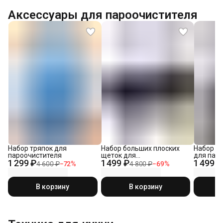
Аксессуары для пароочистителя
Набор тряпок для
Набор больших плоских
Набор с
пароочистителя
щеток для
для пар
1 299 ₽
1 499 ₽
1 499 ₽
пароочистителя SC-03 2
4 600 ₽
−
72
%
4 800 ₽
−
69
%
шт
В корзину
В корзину