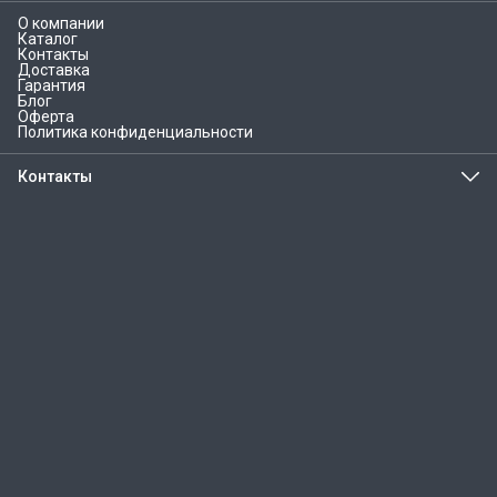
О компании
Каталог
Контакты
Доставка
Гарантия
Блог
Оферта
Политика конфиденциальности
Контакты
Адрес
г.Курган, ул. Кравченко, 55
Телефон
8 (800) 777-82-50
Эл. почта
info@homiko.ru