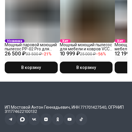
Новинка
Хит
Хит
Мощный паровой моющий
Мощный моющий пылесос
Моющий 
пылесос PP-02 Pro для
для мебели и ковров VCC-
мебели 
26 500 ₽
10 999 ₽
12 199 
химчистки мебели, авто,
04 Ultra
пароочи
33 500 ₽
−
21
%
25 000 ₽
−
56
%
ковров
В корзину
В корзину
ИП Мостовой Антон Геннадьевич, ИНН 771701427540, ОГРНИП
311774622100132