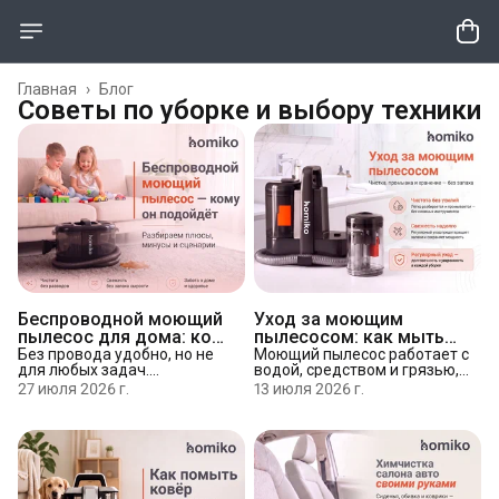
Главная
›
Блог
Советы по уборке и выбору техники
Беспроводной моющий
Уход за моющим
пылесос для дома: кому
пылесосом: как мыть
подойдёт, плюсы и
фильтр, бак и шланг без
Без провода удобно, но не
Моющий пылесос работает с
для любых задач.
водой, средством и грязью,
минусы, как выбрать
запаха
Разбираем, кому реально
поэтому от ухода зависит,
27 июля 2026 г.
13 июля 2026 г.
подойдёт беспроводной
будет ли он служить долго и
моющий пылесос, а кому
не появится ли запах.
выгоднее проводной:
Разбираем по порядку: что
сценарии для авто, точечной
делать после каждой уборки,
уборки и химчистки всей
как мыть бак, фильтр и
квартиры. Что смотреть при
шланг, как правильно
выборе — сила всасывания,
хранить прибор и что делать,