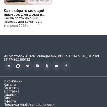
Как выбрать моющий
пылесос для дома в
2026 году: параметры,
Как выбрать моющий
пылесос для дома под
сравнение, советы
мебель, ковры и матрасы.
6 апреля 2026 г.
Разбираем силу всасывания,
баки, насадки и пар.
Сравнение моделей Homiko
и советы под задачу.
ИП Мостовой Антон Геннадьевич, ИНН 771701427540, ОГРНИП
311774622100132
О компании
Каталог
Контакты
Доставка
Гарантия
Блог
Оферта
Политика конфиденциальности