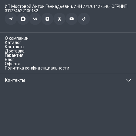
ИП Мостовой Антон Геннадьевич, ИНН 771701427540, ОГРНИП
311774622100132
О компании
Каталог
Контакты
Доставка
Гарантия
Блог
Оферта
Политика конфиденциальности
Контакты
Адрес
г.Курган, ул. Кравченко, 55
Телефон
8 (800) 777-82-50
Эл. почта
info@homiko.ru