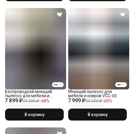
Беспроводной моющий
Моющий пылесос для
пылесос для мебели и
мебели и ковров VCC-03
7 899 ₽
7 999 ₽
ковров BP-01
25 000 ₽
−
68
%
23 000 ₽
−
65
%
В корзину
В корзину