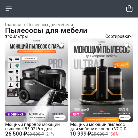
Главная
›
Пылесосы для мебели
Пылесосы для мебели
Фильтры
Сортировка
Новинка
Хит
Мощный паровой моющий
Мощный моющий пылесос
пылесос PP-02 Pro для
для мебели и ковров VCC-04
26 500 ₽
10 999 ₽
химчистки мебели, авто,
Ultra
33 500 ₽
−
21
%
25 000 ₽
−
56
%
ковров