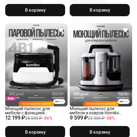
В корзину
В корзину
Хит
Моющий пылесос для
Моющий пылесос для
мебели с функцией
мебели и ковров Homiko
12 199 ₽
9 599 ₽
пароочистителя PP-01
VCC-01, химчистка для дома
28 000 ₽
−
56
%
23 000 ₽
−
58
%
и салона автомобиля,
мощный
В корзину
В корзину