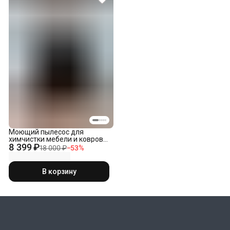
Моющий пылесос для
химчистки мебели и ковров
8 399 ₽
VCC-02
18 000 ₽
−
53
%
В корзину