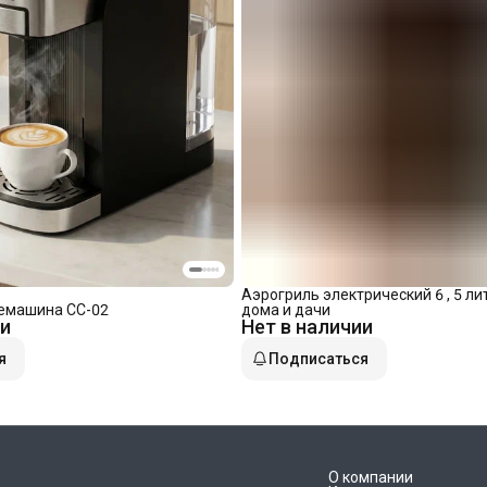
Аэрогриль электрический 6 , 5 ли
емашина СС-02
дома и дачи
ии
Нет в наличии
я
Подписаться
О компании