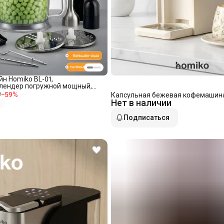
н Homiko BL-01,
блендер погружной мощный,
, 1600 Вт, 14 в 1
₽
−
59
%
Капсульная бежевая кофемашина
Нет в наличии
Подписаться