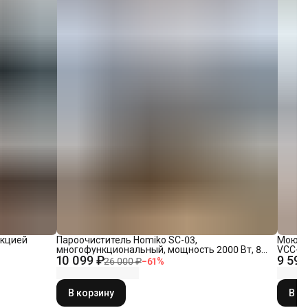
нкцией
Пароочиститель Homiko SC-03,
Моющи
многофункциональный, мощность 2000 Вт, 8
VCC-01
10 099 ₽
9 599
насадок (+4 запасных)
автом
26 000 ₽
−
61
%
В корзину
В к