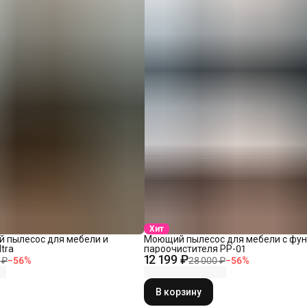
Хит
пылесос для мебели и
Моющий пылесос для мебели с фу
tra
пароочистителя PP-01
12 199 ₽
 ₽
−
56
%
28 000 ₽
−
56
%
В корзину