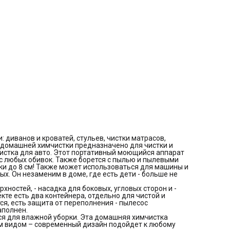
переполнения - пылесос автоматически отключится, когда б
для грязной воды будет заполнен.
Кроме грязи устраняет неприятные запахи. Аппарат
используется для влажной уборки. Эта домашняя химчистка
помимо функциональных преимуществ также порадует вне
видом – современный дизайн подойдет к любому интерьеру
квартиры. Водяной пылесос совместим с специальными
чистящими средствами с пониженным пенообразованием.
Очиститель дивана имеет высокую мощность всасывания - ≥
кПа. Его компактные размеры и стильный дизайн обеспечат
удовольствие от хранения и использования.
Пылесос упакован в оригинальную стильную фирменную
упаковку, в таком виде можно смело брать в качестве подар
День Рождения, Новый год 2026, новоселье или в качестве
красивого милого подарка любимой девушке, жене или маме
Бытовая техника от Homiko выводит чистоту на новый урове
диванов и кроватей, стульев, чистки матрасов,
о домашней химчистки предназначено для чистки и
чистка для авто. Этот портативный моющийся аппарат
 с любых обивок. Также борется с пылью и пылевыми
ки до 8 см! Также может использоваться для машины и
. Он незаменим в доме, где есть дети - больше не
ностей, - насадка для боковых, угловых сторон и -
екте есть два контейнера, отдельно для чистой и
ся, есть защита от переполнения - пылесос
аполнен.
ся для влажной уборки. Эта домашняя химчистка
 видом – современный дизайн подойдет к любому