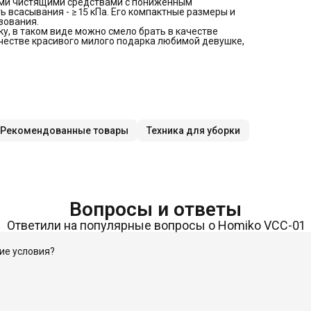
ыми чистящими средствами с пониженным
всасывания - ≥ 15 кПа. Его компактные размеры и
зования.
, в таком виде можно смело брать в качестве
ачестве красивого милого подарка любимой девушке,
Рекомендованные товары
Техника для уборки
Вопросы и ответы
Ответили на популярные вопросы о Homiko VCC-01
кие условия?
вка по России бесплатная — СДЭК и Яндекс Доставка, до пункта в
 стоимости тарифа в ваш регион. После оформления менеджер свяж
та покупки. Мы производитель, поэтому решаем гарантийные вопр
ионов — на странице
«Доставка».