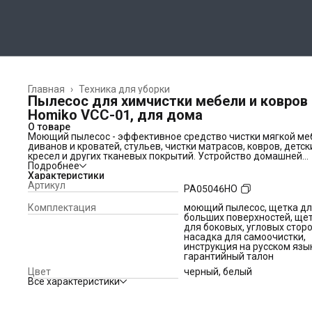
Главная
›
Техника для уборки
Пылесос для химчистки мебели и ковров
Homiko VCC-01, для дома
О товаре
Моющий пылесос - эффективное средство чистки мягкой ме
диванов и кроватей, стульев, чистки матрасов, ковров, детск
кресел и других тканевых покрытий. Устройство домашней
химчистки предназначено для чистки и мытья поверхностей
Подробнее
доме, автомобиле, используется как химчистка для авто. Эт
Характеристики
портативный моющийся аппарат легко справляется с грязью
Артикул
PA05046HO
шерстью животных и удаляет пыль с любых обивок. Также
борется с пылью и пылевыми клещами. Он гарантирует чист
Комплектация
моющий пылесос, щетка д
любой мебели - глубина очистки до 8 см! Также может
больших поверхностей, ще
использоваться для машины и даже автолюльки. Прибор
для боковых, угловых сторо
эффективно собирает шерсть животных. Он незаменим в до
насадка для самоочистки,
где есть дети - больше не страшны их "неожиданности", рис
инструкция на русском язы
и следы маленьких рук.
гарантийный талон
Пылесос оснащен тремя насадками: - насадка для больших
Цвет
черный, белый
поверхностей, - насадка для боковых, угловых сторон и - нас
Все характеристики
для самоочистки. Длина шнура питания - 5,5 м. В комплекте 
два контейнера, отдельно для чистой и грязной воды, инстр
на русском языке. Баки легко снимаются, есть защита от