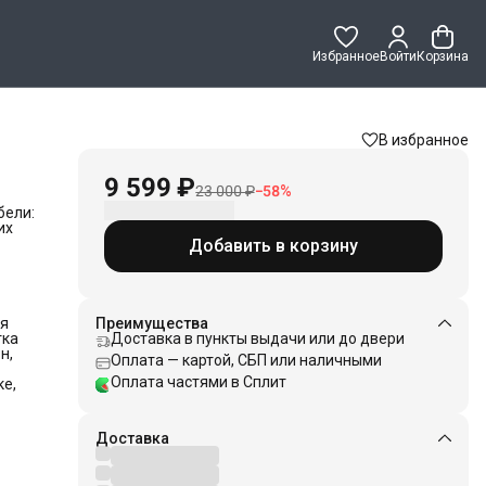
Избранное
Войти
Корзина
В избранное
9 599 ₽
23 000 ₽
−
58
%
бели:
их
Добавить в корзину
 в
от
,
оту
ля
Преимущества
тка
Доставка в пункты выдачи или до двери
н,
Оплата — картой, СБП или наличными
ме,
унки
Оплата частями в Сплит
ке,
адка
Доставка
есть
укция