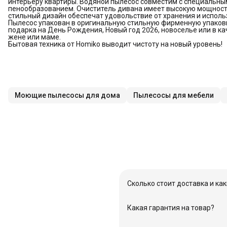
интерьеру квартиры. Водяной пылесос совместим с специальн
пенообразованием. Очиститель дивана имеет высокую мощность 
стильный дизайн обеспечат удовольствие от хранения и исполь
Пылесос упакован в оригинальную стильную фирменную упаковку
подарка на День Рождения, Новый год 2026, новоселье или в к
жене или маме.
Бытовая техника от Homiko выводит чистоту на новый уровень!
Моющие пылесосы для дома
Пылесосы для мебели
Сколько стоит доставка и ка
При полной предоплате доста
оплате при получении — 50%
Какая гарантия на товар?
заказ.
Гарантия 12 месяцев с момен
Полные условия и список рег