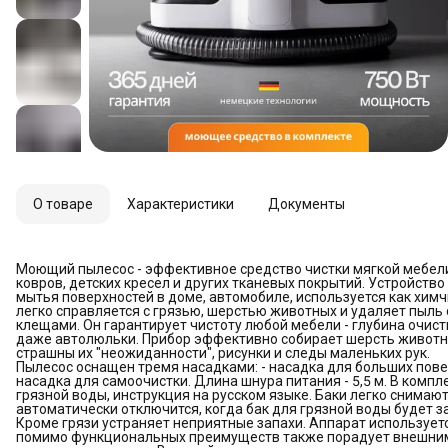
О товаре
Характеристики
Документы
Моющий пылесос - эффективное средство чистки мягкой мебели: 
ковров, детских кресел и других тканевых покрытий. Устройств
мытья поверхностей в доме, автомобиле, используется как хим
легко справляется с грязью, шерстью животных и удаляет пыль
клещами. Он гарантирует чистоту любой мебели - глубина очист
даже автолюльки. Прибор эффективно собирает шерсть животных
страшны их "неожиданности", рисунки и следы маленьких рук.
Пылесос оснащен тремя насадками: - насадка для больших поверх
насадка для самоочистки. Длина шнура питания - 5,5 м. В компл
грязной воды, инструкция на русском языке. Баки легко снимают
автоматически отключится, когда бак для грязной воды будет з
Кроме грязи устраняет неприятные запахи. Аппарат использует
помимо функциональных преимуществ также порадует внешним